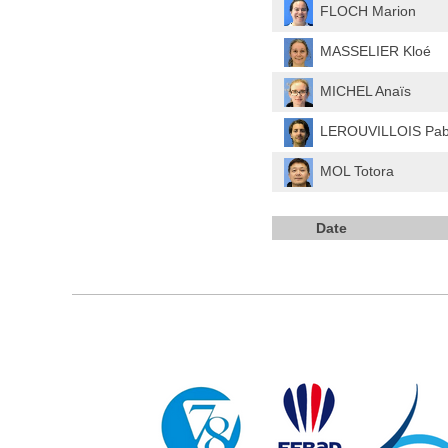
FLOCH Marion
MASSELIER Kloé
MICHEL Anaïs
LEROUVILLOIS Pab
MOL Totora
Date