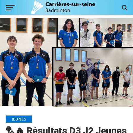
JEUNES
🏸🔥 Résultats D3 J2 Jeunes