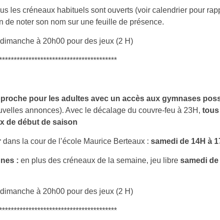
ous les créneaux habituels sont ouverts (voir calendrier pour rapp
 de noter son nom sur une feuille de présence.
dimanche à 20h00 pour des jeux (2 H)
****************************************
approche pour les adultes avec un accès aux gymnases possi
uvelles annonces). Avec le décalage du couvre-feu à 23H,
tous
aux de début de saison
r
dans la cour de l’école Maurice Berteaux :
samedi de 14H à 
unes :
en plus des créneaux de la semaine, jeu libre
samedi de
dimanche à 20h00 pour des jeux (2 H)
****************************************