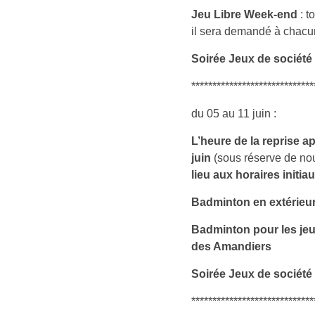
Jeu Libre Week-end
: t
il sera demandé à chacun
Soirée Jeux de société
*****************************
du 05 au 11 juin :
L’heure de la reprise 
juin
(sous réserve de no
lieu aux horaires initi
Badminton en extérieu
Badminton pour les je
des Amandiers
Soirée Jeux de société
*****************************