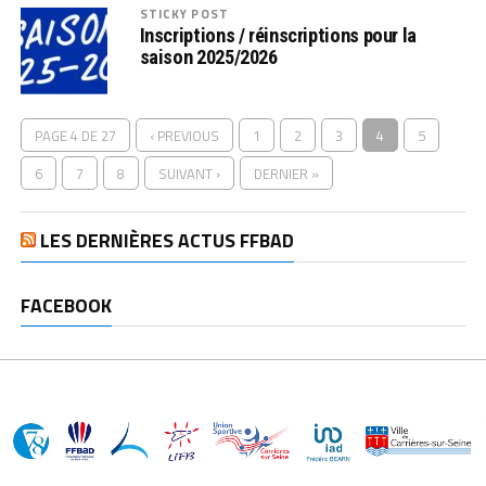
STICKY POST
Inscriptions / réinscriptions pour la
saison 2025/2026
PAGE 4 DE 27
‹ PREVIOUS
1
2
3
4
5
6
7
8
SUIVANT ›
DERNIER »
LES DERNIÈRES ACTUS FFBAD
FACEBOOK