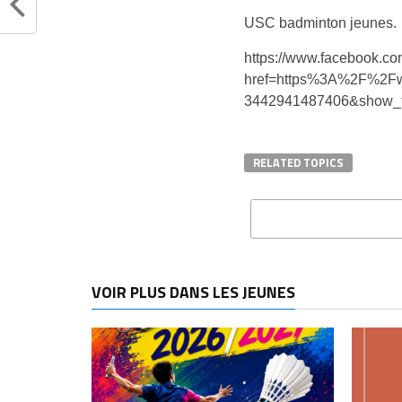
USC badminton jeunes.
https://www.facebook.co
href=https%3A%2F%2Fww
3442941487406&show_t
RELATED TOPICS
VOIR PLUS DANS LES JEUNES