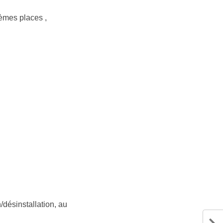
ièmes places ,
n/désinstallation, au