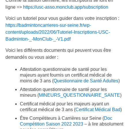
Comme la saison dernière, les inscriptions se font en
ligne =>
https://usc-asso.monclub.app/subscription
Voici un tutoriel pour vous guider dans votre inscription :
https://badmintoncarrieres-sur-seine.fr/wp-
content/uploads/2022/06/Tutoriel-Inscriptions-USC-
Badminton-_-MonClub-_-V1.pdf
Voici les différents documents qui peuvent vous être
demandés ou vous aider :
Attestation questionnaire de santé pour les
majeurs ayant fournis un certificat médical de
moins de 3 ans (
Questionnaire de Santé Adultes
)
Attestation questionnaire de santé pour les
mineurs (
MINEURS_QUESTIONNAIRE_SANTE
)
Certificat médical pour les majeurs ayant un
certificat médical de 3 ans (
Certificat Médical Bad
)
Être Compétiteurs à Carrières sur Seine (
Doc
Compétition Saison 2022 2023
– à lire absolument