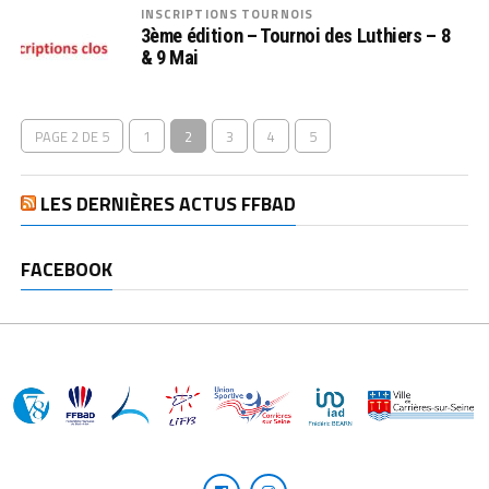
INSCRIPTIONS TOURNOIS
3ème édition – Tournoi des Luthiers – 8
& 9 Mai
PAGE 2 DE 5
1
2
3
4
5
LES DERNIÈRES ACTUS FFBAD
FACEBOOK