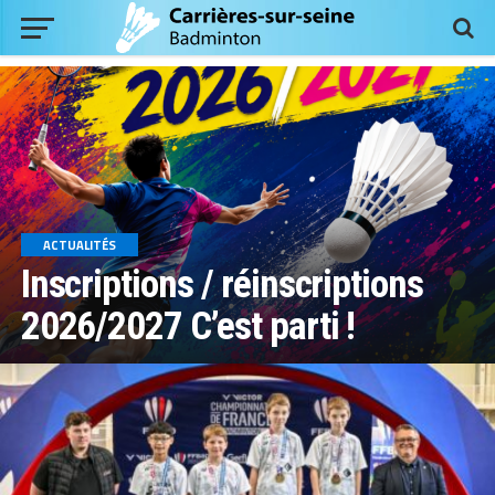
ACTUALITÉS
Inscriptions / réinscriptions
2026/2027 C’est parti !