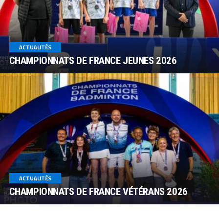
ACTUALITÉS
CHAMPIONNATS DE FRANCE JEUNES 2026
ACTUALITÉS
CHAMPIONNATS DE FRANCE VÉTÉRANS 2026