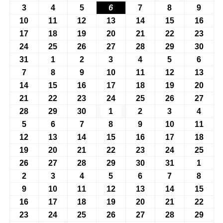
juillet
juillet
juillet
juillet
juillet
août
août
3
3
4
4
5
5
6
6
7
7
8
8
9
9
2026
2026
2026
2026
2026
2026
2026
août
août
août
août
août
août
août
10
10
11
11
12
12
13
13
14
14
15
15
16
16
2026
2026
2026
2026
2026
2026
2026
août
août
août
août
août
août
août
17
17
18
18
19
19
20
20
21
21
22
22
23
23
2026
2026
2026
2026
2026
2026
2026
août
août
août
août
août
août
août
24
24
25
25
26
26
27
27
28
28
29
29
30
30
2026
2026
2026
2026
2026
2026
2026
août
août
août
août
août
août
août
31
31
1
1
2
2
3
3
4
4
5
5
6
6
2026
2026
2026
2026
2026
2026
2026
août
septembre
septembre
septembre
septembre
septembre
sept
7
7
8
8
9
9
10
10
11
11
12
12
13
13
2026
2026
2026
2026
2026
2026
2026
septembre
septembre
septembre
septembre
septembre
septembre
sept
14
14
15
15
16
16
17
17
18
18
19
19
20
20
2026
2026
2026
2026
2026
2026
2026
septembre
septembre
septembre
septembre
septembre
septembre
sept
21
21
22
22
23
23
24
24
25
25
26
26
27
27
2026
2026
2026
2026
2026
2026
2026
septembre
septembre
septembre
septembre
septembre
septembre
sept
28
28
29
29
30
30
1
1
2
2
3
3
4
4
2026
2026
2026
2026
2026
2026
2026
septembre
septembre
septembre
octobre
octobre
octobre
octob
5
5
6
6
7
7
8
8
9
9
10
10
11
11
2026
2026
2026
2026
2026
2026
2026
octobre
octobre
octobre
octobre
octobre
octobre
octo
12
12
13
13
14
14
15
15
16
16
17
17
18
18
2026
2026
2026
2026
2026
2026
2026
octobre
octobre
octobre
octobre
octobre
octobre
octo
19
19
20
20
21
21
22
22
23
23
24
24
25
25
2026
2026
2026
2026
2026
2026
2026
octobre
octobre
octobre
octobre
octobre
octobre
octo
26
26
27
27
28
28
29
29
30
30
31
31
1
1
2026
2026
2026
2026
2026
2026
2026
octobre
octobre
octobre
octobre
octobre
octobre
nove
2
2
3
3
4
4
5
5
6
6
7
7
8
8
2026
2026
2026
2026
2026
2026
2026
novembre
novembre
novembre
novembre
novembre
novembre
nove
9
9
10
10
11
11
12
12
13
13
14
14
15
15
2026
2026
2026
2026
2026
2026
2026
novembre
novembre
novembre
novembre
novembre
novembre
nove
16
16
17
17
18
18
19
19
20
20
21
21
22
22
2026
2026
2026
2026
2026
2026
2026
novembre
novembre
novembre
novembre
novembre
novembre
nove
23
23
24
24
25
25
26
26
27
27
28
28
29
29