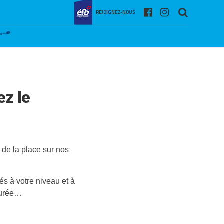
REJOIGNEZ-NOUS
z le
e de la place sur nos
és à votre niveau et à
surée…