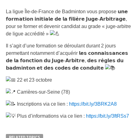
La ligue Île-de-France de Badminton vous propose 𝘂𝗻𝗲
𝗳𝗼𝗿𝗺𝗮𝘁𝗶𝗼𝗻 𝗶𝗻𝗶𝘁𝗶𝗮𝗹𝗲 𝗱𝗲 𝗹𝗮 𝗳𝗶𝗹𝗶𝗲̀𝗿𝗲 𝗝𝘂𝗴𝗲-𝗔𝗿𝗯𝗶𝘁𝗿𝗮𝗴𝗲,
pour se former et devenir candidat au grade « juge-arbitre
de ligue accrédité »
Il s’agit d’une formation se déroulant durant 2 jours
permettant notamment d’acquérir 𝗹𝗲𝘀 𝗰𝗼𝗻𝗻𝗮𝗶𝘀𝘀𝗮𝗻𝗰𝗲𝘀
𝗱𝗲 𝗹𝗮 𝗳𝗼𝗻𝗰𝘁𝗶𝗼𝗻 𝗱𝘂 𝗝𝘂𝗴𝗲-𝗔𝗿𝗯𝗶𝘁𝗿𝗲, 𝗱𝗲𝘀 𝗿𝗲̀𝗴𝗹𝗲𝘀 𝗱𝘂
𝗯𝗮𝗱𝗺𝗶𝗻𝘁𝗼𝗻 𝗲𝘁 𝗱𝗲𝘀 𝗰𝗼𝗱𝗲𝘀 𝗱𝗲 𝗰𝗼𝗻𝗱𝘂𝗶𝘁𝗲
22 et 23 octobre
Carrières-sur-Seine (78)
Inscriptions via ce lien :
https://bit.ly/3BRK2A8
Plus d’informations via ce lien :
https://bit.ly/3ftRSs7
RELATED TOPICS