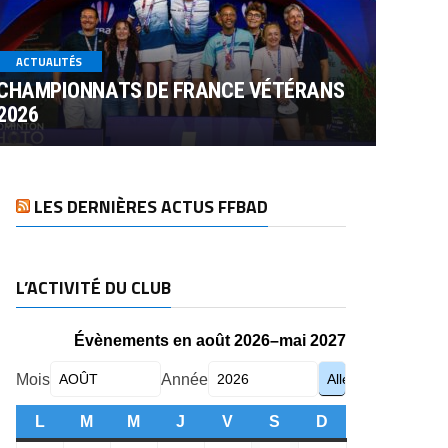
ACTUALITÉS
CHAMPIONNATS DE FRANCE VÉTÉRANS
2026
LES DERNIÈRES ACTUS FFBAD
L’ACTIVITÉ DU CLUB
Évènements en août 2026–mai 2027
Mois
Année
L
LUNDI
M
MARDI
M
MERCREDI
J
JEUDI
V
VENDREDI
S
SAMEDI
D
DIMANCHE