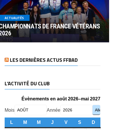
ACTUALITÉS
CHAMPIONNATS DE FRANCE VÉTÉRANS
2026
LES DERNIÈRES ACTUS FFBAD
L’ACTIVITÉ DU CLUB
Évènements en août 2026–mai 2027
Mois
Année
L
LUNDI
M
MARDI
M
MERCREDI
J
JEUDI
V
VENDREDI
S
SAMEDI
D
DIMANCHE