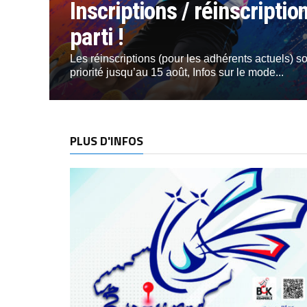
Inscriptions / réinscripti
parti !
Les réinscriptions (pour les adhérents actuels) s
priorité jusqu’au 15 août, Infos sur le mode...
PLUS D'INFOS