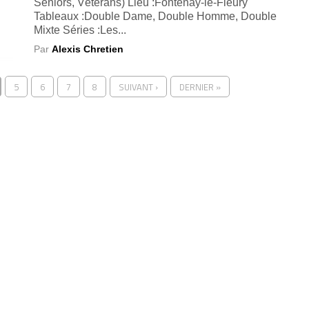
Séniors, Vétérans) Lieu :Fontenay-le-Fleury
Tableaux :Double Dame, Double Homme, Double
Mixte Séries :Les...
Par
Alexis Chretien
5
6
7
8
SUIVANT ›
DERNIER »