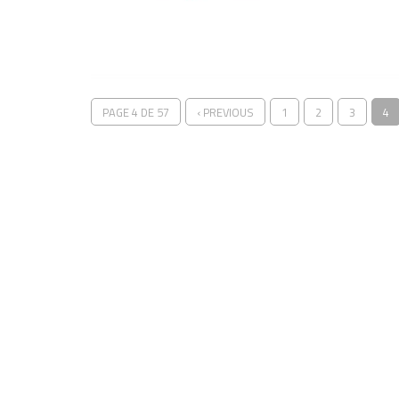
PAGE 4 DE 57
‹ PREVIOUS
1
2
3
4