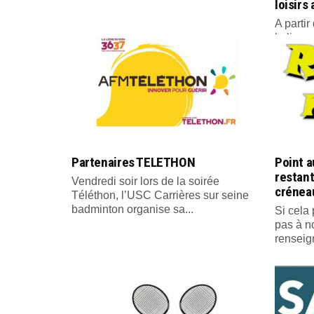
loisirs
A parti
la licen
Partenaires TELETHON
Point a
restant
Vendredi soir lors de la soirée
créneau
Téléthon, l’USC Carrières sur seine
badminton organise sa...
Si cela 
pas à n
renseig