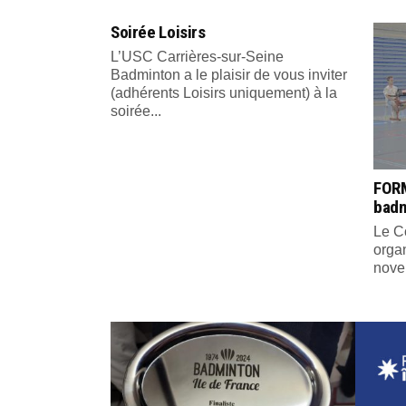
Soirée Loisirs
L’USC Carrières-sur-Seine
Badminton a le plaisir de vous inviter
(adhérents Loisirs uniquement) à la
soirée...
FORM
bad
Le C
organ
nove