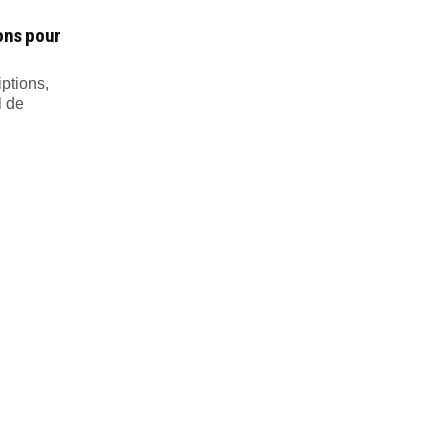
ions pour
iptions,
l de