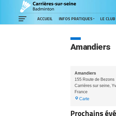
ACCUEIL
INFOS PRATIQUES
LE CLUB
Amandiers
Amandiers
155 Route de Bezons
Carrières sur seine
,
Yv
France
Amandiers
Carte
Prochains év