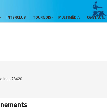
INTERCLUB
TOURNOIS
MULTIMÉDIA
CONTACT
elines
78420
énements