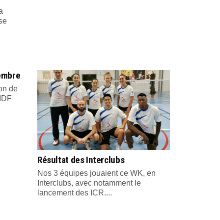
a
se
embre
ion de
 IDF
Résultat des Interclubs
Nos 3 équipes jouaient ce WK, en
Interclubs, avec notamment le
lancement des ICR....