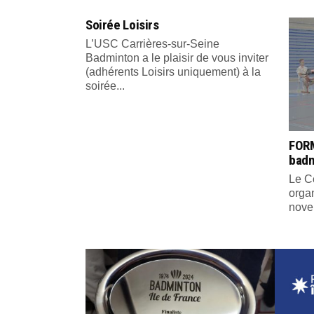
Soirée Loisirs
L’USC Carrières-sur-Seine
Badminton a le plaisir de vous inviter
(adhérents Loisirs uniquement) à la
soirée...
FORM
bad
Le C
organ
nove