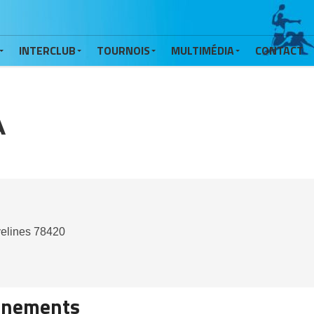
INTERCLUB
TOURNOIS
MULTIMÉDIA
CONTACT
A
elines
78420
énements