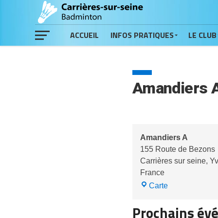
ACCUEIL
INFOS PRATIQUES
LE CLUB
Amandiers 
Amandiers A
155 Route de Bezons
Carrières sur seine
,
Yv
France
Amandiers
Carte
A
Prochains év