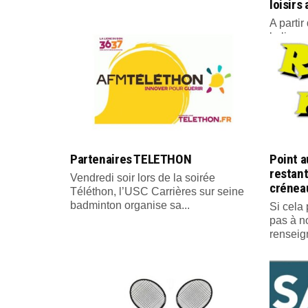
loisirs
A parti
la licen
Partenaires TELETHON
Point a
restant
Vendredi soir lors de la soirée
créneau
Téléthon, l’USC Carrières sur seine
badminton organise sa...
Si cela 
pas à n
renseig