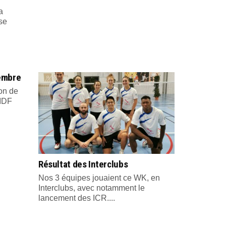
a
se
embre
ion de
 IDF
Résultat des Interclubs
Nos 3 équipes jouaient ce WK, en
Interclubs, avec notamment le
lancement des ICR....