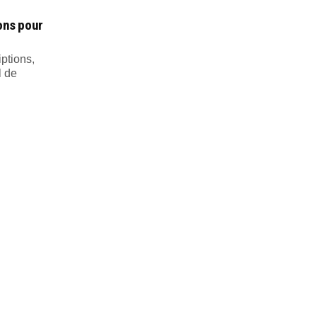
ions pour
iptions,
l de