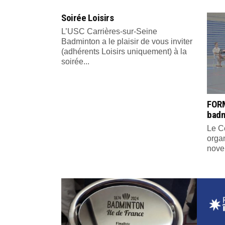
Soirée Loisirs
L’USC Carrières-sur-Seine
Badminton a le plaisir de vous inviter
(adhérents Loisirs uniquement) à la
soirée...
FORM
bad
Le C
organ
nove