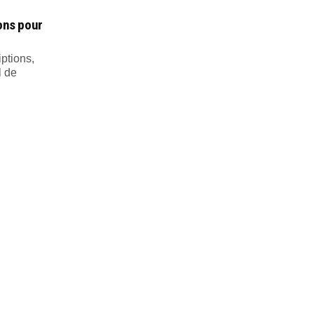
ions pour
iptions,
l de