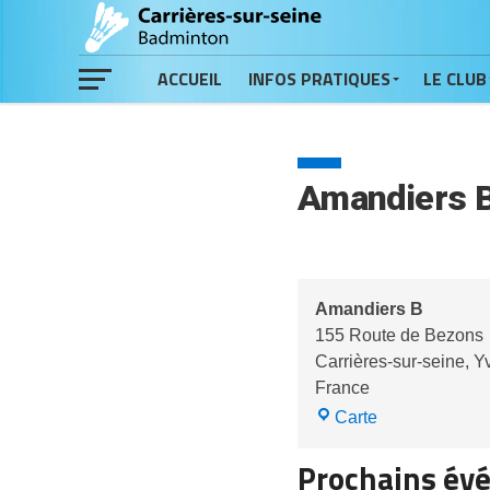
ACCUEIL
INFOS PRATIQUES
LE CLUB
Amandiers 
Amandiers B
155 Route de Bezons
Carrières-sur-seine
,
Y
France
Amandiers
Carte
B
Prochains év