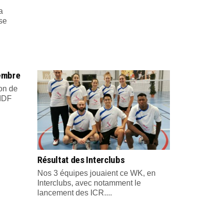
a
se
embre
ion de
 IDF
Résultat des Interclubs
Nos 3 équipes jouaient ce WK, en
Interclubs, avec notamment le
lancement des ICR....