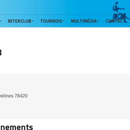
INTERCLUB
TOURNOIS
MULTIMÉDIA
CONTACT
B
velines
78420
énements