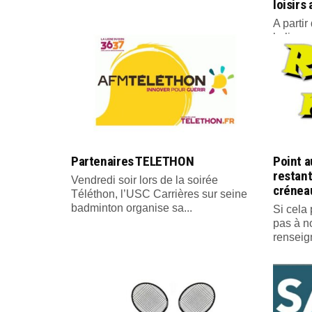
loisirs
A parti
la licen
Partenaires TELETHON
Point a
restant
Vendredi soir lors de la soirée
créneau
Téléthon, l’USC Carrières sur seine
badminton organise sa...
Si cela 
pas à n
renseig