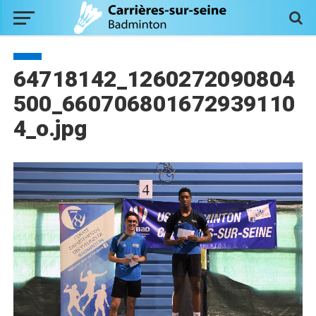
64718142_1260272090804
500_660706801672939110
4_o.jpg