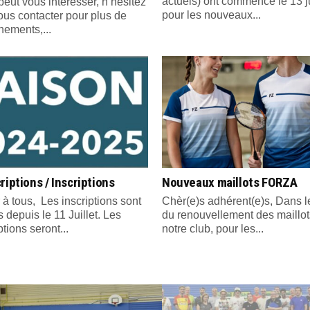
actuels) ont commencé le 13 ju
peut vous intéresser, n’hésitez
pour les nouveaux...
ous contacter pour plus de
nements,...
riptions / Inscriptions
Nouveaux maillots FORZA
 à tous, Les inscriptions sont
Chèr(e)s adhérent(e)s, Dans l
 depuis le 11 Juillet. Les
du renouvellement des maillot
ptions seront...
notre club, pour les...