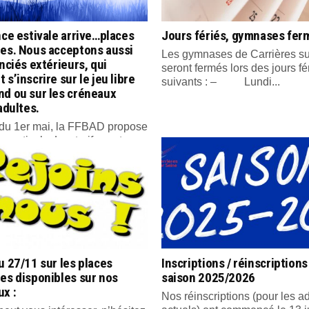
nce estivale arrive…places
Jours fériés, gymnases fer
tes. Nous acceptons aussi
Les gymnases de Carrières su
enciés extérieurs, qui
seront fermés lors des jours fé
 s’inscrire sur le jeu libre
suivants : – Lundi...
nd ou sur les créneaux
 adultes.
r du 1er mai, la FFBAD propose
ce estivale. Les tarifs sont...
u 27/11 sur les places
Inscriptions / réinscriptions
es disponibles sur nos
saison 2025/2026
x :
Nos réinscriptions (pour les a