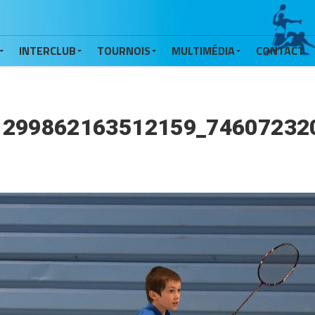
INTERCLUB
TOURNOIS
MULTIMÉDIA
CONTACT
1299862163512159_74607232