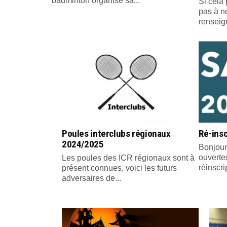
badminton organise sa...
Si cela 
pas à n
renseig
Poules interclubs régionaux
Ré-insc
2024/2025
Bonjour
ouvertes
Les poules des ICR régionaux sont à
réinscri
présent connues, voici les futurs
adversaires de...