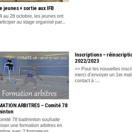
e jeunes + sortie aux IFB
 au 28 octobre, les jeunes ont
rticiper au stage organisé par...
Inscriptions – réinscript
2022/2023
=> Pour les nouvelles inscr
merci d’envoyer un 1er mai
contact à :...
ATION ARBITRES – Comité 78
minton
omité 78 badminton souhaite
iser une formation arbitres en
mbre avec 2 formateurs....