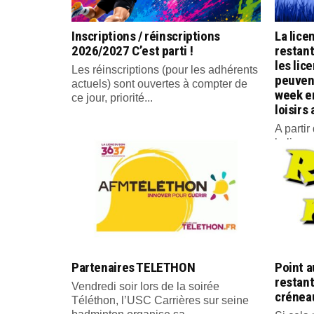
Inscriptions / réinscriptions
La lice
2026/2027 C’est parti !
restan
les lic
Les réinscriptions (pour les adhérents
peuvent
actuels) sont ouvertes à compter de
week e
ce jour, priorité...
loisirs
A parti
la licen
Partenaires TELETHON
Point a
restant
Vendredi soir lors de la soirée
créneau
Téléthon, l’USC Carrières sur seine