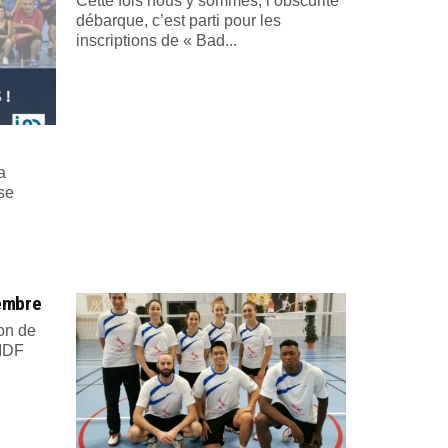
Cette fois nous y sommes, l’obscurité
débarque, c’est parti pour les
inscriptions de « Bad...
a
se
embre
ion de
 IDF