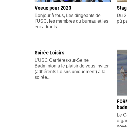
Voeux pour 2023
Stag
Bonjour à tous, Les dirigeants de
Du 24
l’USC, les membres du bureau et les
pû pa
encadrants...
Soirée Loisirs
L’USC Carrières-sur-Seine
Badminton a le plaisir de vous inviter
(adhérents Loisirs uniquement) à la
soirée...
FORM
bad
Le C
organ
nove